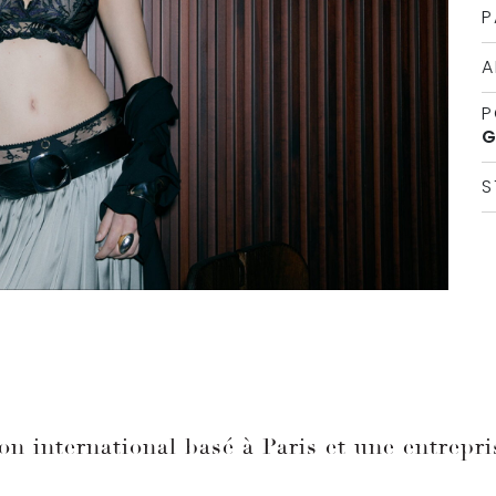
P
A
P
S
on international basé à Paris et une entrepri