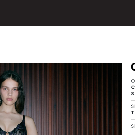
O
C
S
S
T
S